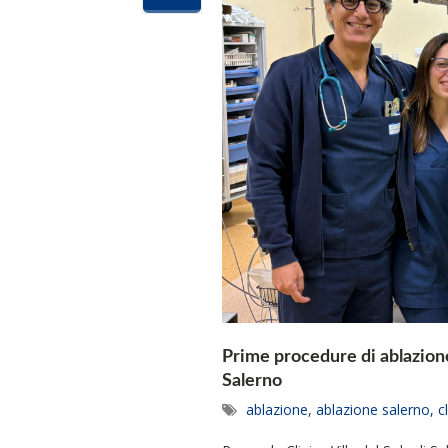
Prime procedure di ablazione d
Salerno
ablazione
,
ablazione salerno
,
c