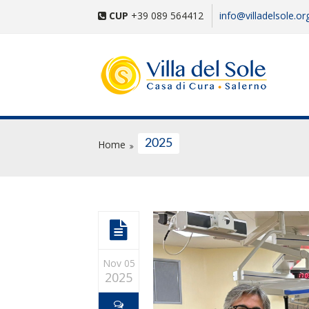
CUP
+39 089 564412
info@villadelsole.or
2025
Home
Nov 05
2025