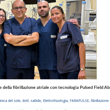
ella fibrillazione atriale con tecnologia Pulsed Field Abla
linica del sole
,
dott. satbile
,
Elettrofisiologia
,
FARAPULSE
,
fibrillazione 