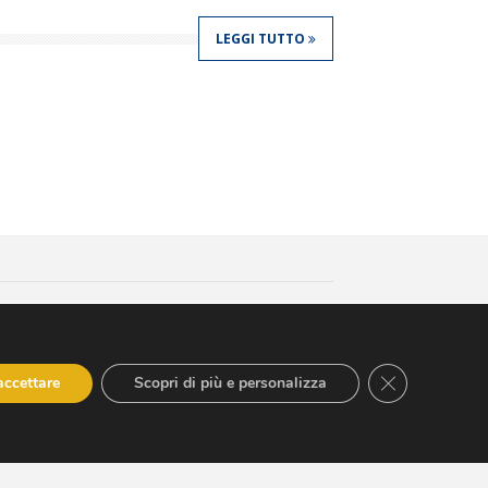
LEGGI TUTTO
edits
550600654 - hyppocraticaspa@arubapec.it -
CLOSE GDPR
accettare
Scopri di più e personalizza