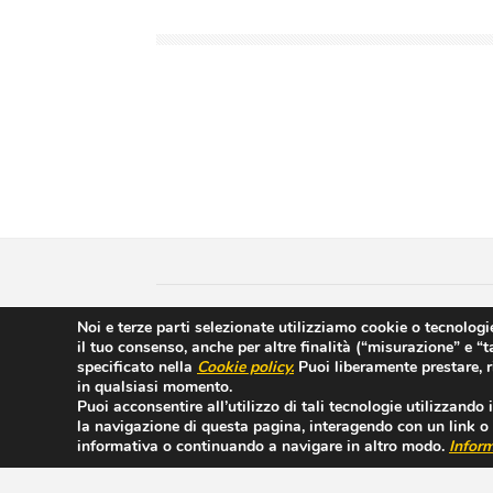
Copyright © 2018 Casa di Cura Villa del Sole |
Noi e terze parti selezionate utilizziamo cookie o tecnologie
il tuo consenso, anche per altre finalità (“misurazione” e “
Hyppocratica S.P.A. - Casa Di Cura Villa Del So
specificato nella
Cookie policy
.
Puoi liberamente prestare, r
Sottoposto alla direzione e coordinamento di IC
in qualsiasi momento.
Puoi acconsentire all’utilizzo di tali tecnologie utilizzando
la navigazione di questa pagina, interagendo con un link o 
informativa o continuando a navigare in altro modo.
Inform