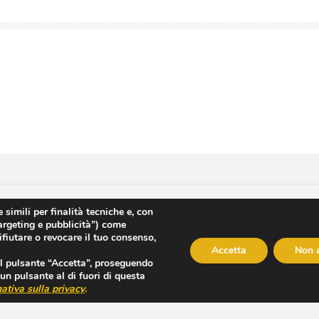
Lavora con noi
|
Privacy Policy
|
Privacy
|
Disclaimer
|
Contatti
|
Cr
 simili per finalità tecniche e, con
targeting e pubblicità”) come
le - Cap. Soc. € 120120 - Numero REA IS 208814 - P.IVA/Cod. Fiscale 00
ifiutare o revocare il tuo consenso,
M Istituto Clinico Mediterraneo SpA
Accetta
Non 
 il pulsante “Accetta”, proseguendo
un pulsante al di fuori di questa
ativa sulla privacy
.