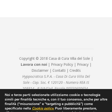
Copyright © 2018 Casa di Cura Villa del Sole |
Lavora con noi
|
Privacy Policy
|
Privacy
|
Disclaimer
|
Contatti
|
Credits
Hyppocratica S.P.A. - Casa Di Cura Villa Del
Sole - Cap. Soc. € 120120 - Numero REA IS
208814 - P.IVA/Cod. Fiscale 00550600654 -
hyppocraticaspa@arubapec.it - Sottoposto alla
Noi e terze parti selezionate utilizziamo cookie o tecnologie
simili per finalità tecniche e, con il tuo consenso, anche per altre
direzione e coordinamento di ICM Istituto
finalità (“misurazione” e “targeting e pubblicità”) come
Clinico Mediterraneo SpA
specificato nella
Cookie policy
.
Puoi liberamente prestare,