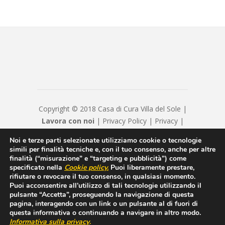
Copyright © 2018 Casa di Cura Villa del Sole |
Lavora con noi
|
Privacy Policy
|
Privacy
|
Disclaimer
|
Contatti
|
Credits
Noi e terze parti selezionate utilizziamo cookie o tecnologie
Hyppocratica S.P.A. - Casa Di Cura Villa Del
simili per finalità tecniche e, con il tuo consenso, anche per altre
Sole - Cap. Soc. € 120120 - Numero REA IS
finalità (“misurazione” e “targeting e pubblicità”) come
specificato nella
Cookie policy
.
Puoi liberamente prestare,
208814 - P.IVA/Cod. Fiscale 00550600654 -
rifiutare o revocare il tuo consenso, in qualsiasi momento.
hyppocraticaspa@arubapec.it - Sottoposto alla
Puoi acconsentire all’utilizzo di tali tecnologie utilizzando il
direzione e coordinamento di ICM Istituto
pulsante “Accetta”, proseguendo la navigazione di questa
pagina, interagendo con un link o un pulsante al di fuori di
Clinico Mediterraneo SpA
questa informativa o continuando a navigare in altro modo.
Informativa sulla privacy
.