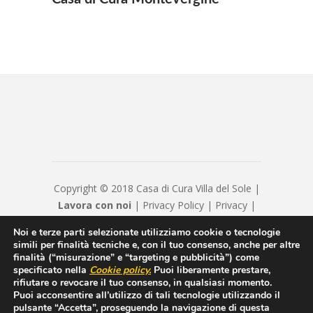
Copyright © 2018 Casa di Cura Villa del Sole |
Lavora con noi
|
Privacy Policy
|
Privacy
|
Disclaimer
|
Contatti
|
Credits
Noi e terze parti selezionate utilizziamo cookie o tecnologie
Hyppocratica S.P.A. - Casa Di Cura Villa Del
simili per finalità tecniche e, con il tuo consenso, anche per altre
Sole - Cap. Soc. € 120120 - Numero REA IS
finalità (“misurazione” e “targeting e pubblicità”) come
specificato nella
Cookie policy
.
Puoi liberamente prestare,
208814 - P.IVA/Cod. Fiscale 00550600654 -
rifiutare o revocare il tuo consenso, in qualsiasi momento.
hyppocraticaspa@arubapec.it - Sottoposto alla
Puoi acconsentire all’utilizzo di tali tecnologie utilizzando il
direzione e coordinamento di ICM Istituto
pulsante “Accetta”, proseguendo la navigazione di questa