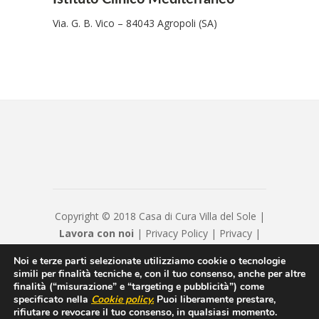
Via. G. B. Vico – 84043 Agropoli (SA)
Copyright © 2018 Casa di Cura Villa del Sole |
Lavora con noi
|
Privacy Policy
|
Privacy
|
Disclaimer
|
Contatti
|
Credits
Noi e terze parti selezionate utilizziamo cookie o tecnologie
Hyppocratica S.P.A. - Casa Di Cura Villa Del
simili per finalità tecniche e, con il tuo consenso, anche per altre
Sole - Cap. Soc. € 120120 - Numero REA IS
finalità (“misurazione” e “targeting e pubblicità”) come
specificato nella
Cookie policy
.
Puoi liberamente prestare,
208814 - P.IVA/Cod. Fiscale 00550600654 -
rifiutare o revocare il tuo consenso, in qualsiasi momento.
hyppocraticaspa@arubapec.it - Sottoposto alla