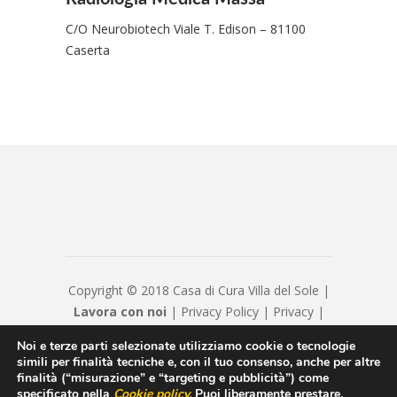
C/O Neurobiotech Viale T. Edison – 81100
Caserta
Copyright © 2018 Casa di Cura Villa del Sole |
Lavora con noi
|
Privacy Policy
|
Privacy
|
Disclaimer
|
Contatti
|
Credits
Noi e terze parti selezionate utilizziamo cookie o tecnologie
Hyppocratica S.P.A. - Casa Di Cura Villa Del
simili per finalità tecniche e, con il tuo consenso, anche per altre
Sole - Cap. Soc. € 120120 - Numero REA IS
finalità (“misurazione” e “targeting e pubblicità”) come
specificato nella
Cookie policy
.
Puoi liberamente prestare,
208814 - P.IVA/Cod. Fiscale 00550600654 -