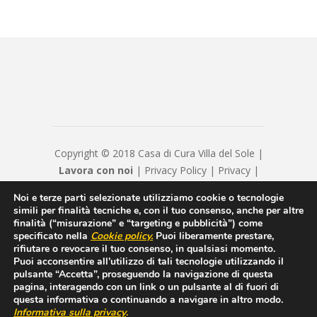
Copyright © 2018 Casa di Cura Villa del Sole |
Lavora con noi
|
Privacy Policy
|
Privacy
|
Disclaimer
|
Contatti
|
Credits
Noi e terze parti selezionate utilizziamo cookie o tecnologie
Hyppocratica S.P.A. - Casa Di Cura Villa Del
simili per finalità tecniche e, con il tuo consenso, anche per altre
Sole - Cap. Soc. € 120120 - Numero REA IS
finalità (“misurazione” e “targeting e pubblicità”) come
specificato nella
Cookie policy
.
Puoi liberamente prestare,
208814 - P.IVA/Cod. Fiscale 00550600654 -
rifiutare o revocare il tuo consenso, in qualsiasi momento.
hyppocraticaspa@arubapec.it - Sottoposto alla
Puoi acconsentire all’utilizzo di tali tecnologie utilizzando il
direzione e coordinamento di ICM Istituto
pulsante “Accetta”, proseguendo la navigazione di questa
pagina, interagendo con un link o un pulsante al di fuori di
Clinico Mediterraneo SpA
questa informativa o continuando a navigare in altro modo.
Informativa sulla privacy
.