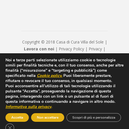
Copyright © 2018 Casa di Cura Villa del Sole |
Lavora con noi
|
Privacy Policy
|
Privacy
|
Disclaimer
|
Contatti
|
Credits
Noi e terze parti selezionate utilizziamo cookie o tecnologie
Hyppocratica S.P.A. - Casa Di Cura Villa Del
simili per finalità tecniche e, con il tuo consenso, anche per altre
Sole - Cap. Soc. € 120120 - Numero REA IS
finalità (“misurazione” e “targeting e pubblicità”) come
specificato nella
Cookie policy
.
Puoi liberamente prestare,
208814 - P.IVA/Cod. Fiscale 00550600654 -
rifiutare o revocare il tuo consenso, in qualsiasi momento.
hyppocraticaspa@arubapec.it - Sottoposto alla
Puoi acconsentire all’utilizzo di tali tecnologie utilizzando il
direzione e coordinamento di ICM Istituto
pulsante “Accetta”, proseguendo la navigazione di questa
pagina, interagendo con un link o un pulsante al di fuori di
Clinico Mediterraneo SpA
questa informativa o continuando a navigare in altro modo.
Informativa sulla privacy
.
Accetta
Non accettare
Scopri di più e personalizza
CLOSE GDPR COOKIE BANNER