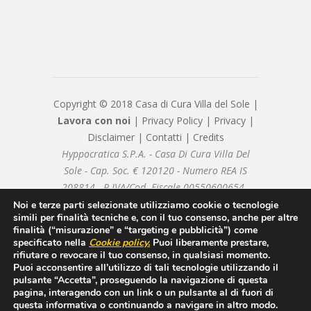
Copyright © 2018 Casa di Cura Villa del Sole |
Lavora con noi
|
Privacy Policy
|
Privacy
|
Disclaimer
|
Contatti
|
Credits
Hyppocratica S.P.A. - Casa Di Cura Villa Del
Sole - Cap. Soc. € 120120 - Numero REA IS
208814 - P.IVA/Cod. Fiscale 00550600654 -
hyppocraticaspa@arubapec.it - Sottoposto alla
Noi e terze parti selezionate utilizziamo cookie o tecnologie
simili per finalità tecniche e, con il tuo consenso, anche per altre
direzione e coordinamento di ICM Istituto
finalità (“misurazione” e “targeting e pubblicità”) come
Clinico Mediterraneo SpA
specificato nella
Cookie policy
.
Puoi liberamente prestare,
rifiutare o revocare il tuo consenso, in qualsiasi momento.
Puoi acconsentire all’utilizzo di tali tecnologie utilizzando il
pulsante “Accetta”, proseguendo la navigazione di questa
pagina, interagendo con un link o un pulsante al di fuori di
questa informativa o continuando a navigare in altro modo.