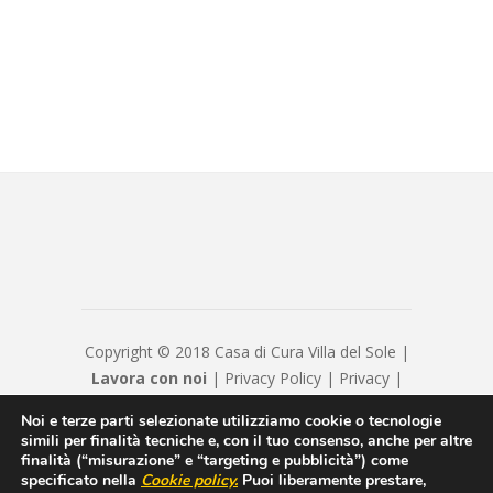
Copyright © 2018 Casa di Cura Villa del Sole |
Lavora con noi
|
Privacy Policy
|
Privacy
|
Disclaimer
|
Contatti
|
Credits
Noi e terze parti selezionate utilizziamo cookie o tecnologie
Hyppocratica S.P.A. - Casa Di Cura Villa Del
simili per finalità tecniche e, con il tuo consenso, anche per altre
Sole - Cap. Soc. € 120120 - Numero REA IS
finalità (“misurazione” e “targeting e pubblicità”) come
specificato nella
Cookie policy
.
Puoi liberamente prestare,
208814 - P.IVA/Cod. Fiscale 00550600654 -