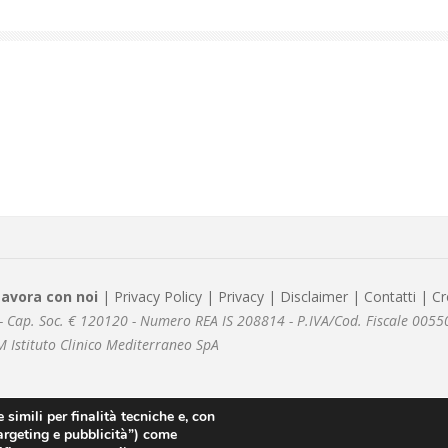
Lavora con noi
|
Privacy Policy
|
Privacy
|
Disclaimer
|
Contatti
|
Cr
le - Cap. Soc. € 120120 - Numero REA IS 208814 - P.IVA/Cod. Fiscale 00
M Istituto Clinico Mediterraneo SpA
 simili per finalità tecniche e, con
targeting e pubblicità”) come