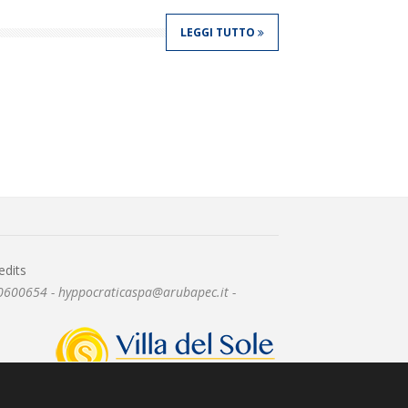
LEGGI TUTTO
edits
550600654 - hyppocraticaspa@arubapec.it -