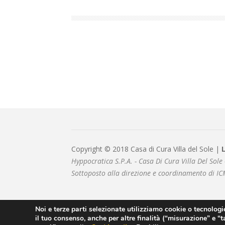
Copyright © 2018 Casa di Cura Villa del Sole |
Hyppocratica S.P.A. - Casa Di Cura Villa Del So
Sottoposto alla direzione e coordinamento di IC
Noi e terze parti selezionate utilizziamo cookie o tecnologie
il tuo consenso, anche per altre finalità (“misurazione” e “