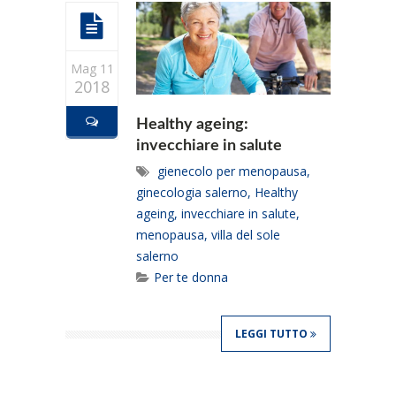
Mag 11
2018
Healthy ageing:
invecchiare in salute
gienecolo per menopausa
,
ginecologia salerno
,
Healthy
ageing
,
invecchiare in salute
,
menopausa
,
villa del sole
salerno
Per te donna
LEGGI TUTTO