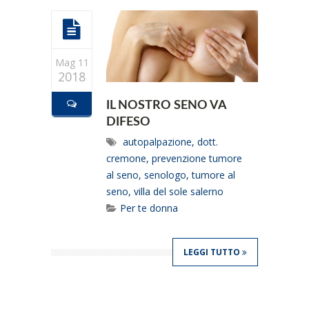
Mag 11
2018
IL NOSTRO SENO VA
DIFESO
autopalpazione
,
dott.
cremone
,
prevenzione tumore
al seno
,
senologo
,
tumore al
seno
,
villa del sole salerno
Per te donna
LEGGI TUTTO