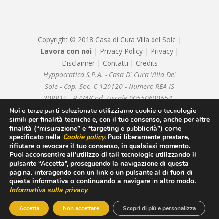
Copyright © 2018 Casa di Cura Villa del Sole |
Lavora con noi
|
Privacy Policy
|
Privacy
|
Disclaimer
|
Contatti
|
Credits
Hyppocratica S.P.A. - Casa Di Cura Villa Del
Sole - Cap. Soc. € 120120 - Numero REA IS
208814 - P.IVA/Cod. Fiscale 00550600654 -
hyppocraticaspa@arubapec.it - Sottoposto alla
Noi e terze parti selezionate utilizziamo cookie o tecnologie
simili per finalità tecniche e, con il tuo consenso, anche per altre
direzione e coordinamento di ICM Istituto
finalità (“misurazione” e “targeting e pubblicità”) come
Clinico Mediterraneo SpA
specificato nella
Cookie policy
.
Puoi liberamente prestare,
rifiutare o revocare il tuo consenso, in qualsiasi momento.
Puoi acconsentire all’utilizzo di tali tecnologie utilizzando il
pulsante “Accetta”, proseguendo la navigazione di questa
pagina, interagendo con un link o un pulsante al di fuori di
questa informativa o continuando a navigare in altro modo.
Informativa sulla privacy
.
Accetta
Non accettare
Scopri di più e personalizza