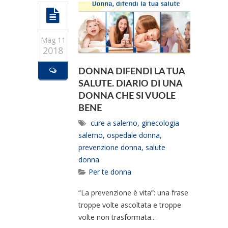
Mag 11
2018
DONNA DIFENDI LA TUA
SALUTE. DIARIO DI UNA
DONNA CHE SI VUOLE
BENE
cure a salerno
,
ginecologia
salerno
,
ospedale donna
,
prevenzione donna
,
salute
donna
Per te donna
“La prevenzione è vita”: una frase
troppe volte ascoltata e troppe
volte non trasformata...