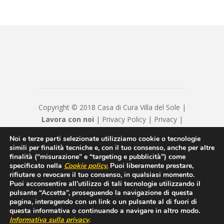
Copyright © 2018 Casa di Cura Villa del Sole |
Lavora con noi
|
Privacy Policy
|
Privacy
|
Disclaimer
|
Contatti
|
Credits
Noi e terze parti selezionate utilizziamo cookie o tecnologie
Hyppocratica S.P.A. - Casa Di Cura Villa Del
simili per finalità tecniche e, con il tuo consenso, anche per altre
Sole - Cap. Soc. € 120120 - Numero REA IS
finalità (“misurazione” e “targeting e pubblicità”) come
specificato nella
Cookie policy
.
Puoi liberamente prestare,
208814 - P.IVA/Cod. Fiscale 00550600654 -
rifiutare o revocare il tuo consenso, in qualsiasi momento.
hyppocraticaspa@arubapec.it - Sottoposto alla
Puoi acconsentire all’utilizzo di tali tecnologie utilizzando il
direzione e coordinamento di ICM Istituto
pulsante “Accetta”, proseguendo la navigazione di questa
pagina, interagendo con un link o un pulsante al di fuori di
Clinico Mediterraneo SpA
questa informativa o continuando a navigare in altro modo.
Informativa sulla privacy
.