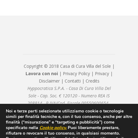
Copyright © 2018 Casa di Cura Villa del Sole |
Lavora con noi
|
Privacy Policy
|
Privacy
|
Disclaimer
|
Contatti
|
Credits
Hyppocratica S.P.A. - Casa Di Cura Villa Del
Sole - Cap. Soc. € 120120 - Numero REA IS
208814 - P.IVA/Cod. Fiscale 00550600654 -
hyppocraticaspa@arubapec.it - Sottoposto alla
Noi e terze parti selezionate utilizziamo cookie o tecnologie
simili per finalità tecniche e, con il tuo consenso, anche per altre
direzione e coordinamento di ICM Istituto
finalità (“misurazione” e “targeting e pubblicità”) come
Clinico Mediterraneo SpA
specificato nella
Cookie policy
.
Puoi liberamente prestare,
rifiutare o revocare il tuo consenso, in qualsiasi momento.