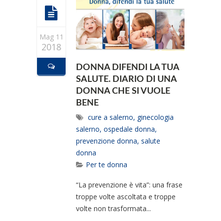
Mag 11
2018
DONNA DIFENDI LA TUA
SALUTE. DIARIO DI UNA
DONNA CHE SI VUOLE
BENE
cure a salerno
,
ginecologia
salerno
,
ospedale donna
,
prevenzione donna
,
salute
donna
Per te donna
“La prevenzione è vita”: una frase
troppe volte ascoltata e troppe
volte non trasformata...