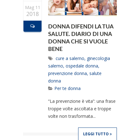
Mag 11
2018
DONNA DIFENDI LA TUA
SALUTE. DIARIO DI UNA
DONNA CHE SI VUOLE
BENE
cure a salerno
,
ginecologia
salerno
,
ospedale donna
,
prevenzione donna
,
salute
donna
Per te donna
“La prevenzione è vita”: una frase
troppe volte ascoltata e troppe
volte non trasformata...
LEGGI TUTTO