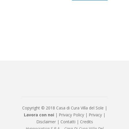
Copyright © 2018 Casa di Cura Villa del Sole |
Lavora con noi
|
Privacy Policy
|
Privacy
|
Disclaimer
|
Contatti
|
Credits
Hyppocratica S.P.A. - Casa Di Cura Villa Del