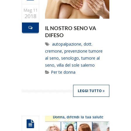
Mag 11
2018
IL NOSTRO SENO VA
DIFESO
autopalpazione
,
dott.
cremone
,
prevenzione tumore
al seno
,
senologo
,
tumore al
seno
,
villa del sole salerno
Per te donna
LEGGI TUTTO