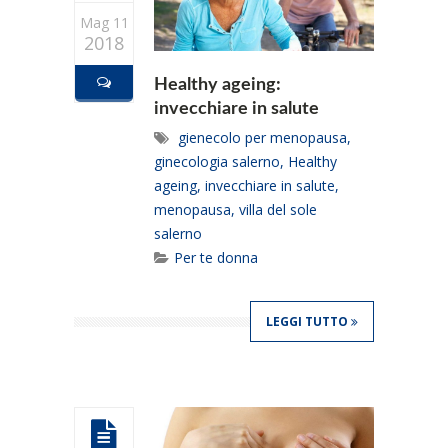
Mag 11
2018
Healthy ageing:
invecchiare in salute
gienecolo per menopausa
,
ginecologia salerno
,
Healthy
ageing
,
invecchiare in salute
,
menopausa
,
villa del sole
salerno
Per te donna
LEGGI TUTTO