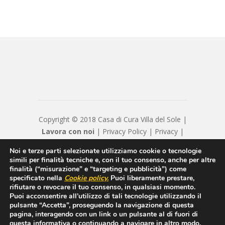
Copyright © 2018 Casa di Cura Villa del Sole |
Lavora con noi
|
Privacy Policy
|
Privacy
|
Disclaimer
|
Contatti
|
Credits
Noi e terze parti selezionate utilizziamo cookie o tecnologie
Hyppocratica S.P.A. - Casa Di Cura Villa Del
simili per finalità tecniche e, con il tuo consenso, anche per altre
Sole - Cap. Soc. € 120120 - Numero REA IS
finalità (“misurazione” e “targeting e pubblicità”) come
specificato nella
Cookie policy
.
Puoi liberamente prestare,
208814 - P.IVA/Cod. Fiscale 00550600654 -
rifiutare o revocare il tuo consenso, in qualsiasi momento.
hyppocraticaspa@arubapec.it - Sottoposto alla
Puoi acconsentire all’utilizzo di tali tecnologie utilizzando il
direzione e coordinamento di ICM Istituto
pulsante “Accetta”, proseguendo la navigazione di questa
pagina, interagendo con un link o un pulsante al di fuori di
Clinico Mediterraneo SpA
questa informativa o continuando a navigare in altro modo.