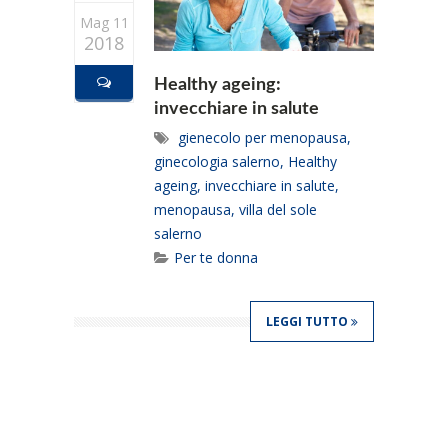
Mag 11
2018
Healthy ageing:
invecchiare in salute
gienecolo per menopausa
,
ginecologia salerno
,
Healthy
ageing
,
invecchiare in salute
,
menopausa
,
villa del sole
salerno
Per te donna
LEGGI TUTTO