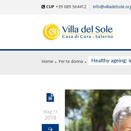
CUP
+39 089 564412
info@villadelsole.or
Healthy ageing: i
Home
Per te donna
Mag 11
2018