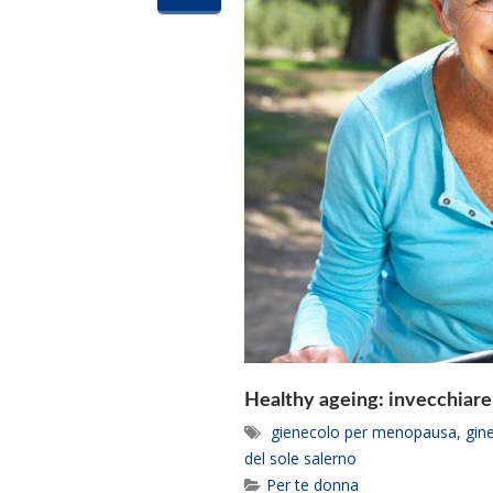
Healthy ageing: invecchiare 
gienecolo per menopausa
,
gin
del sole salerno
Per te donna