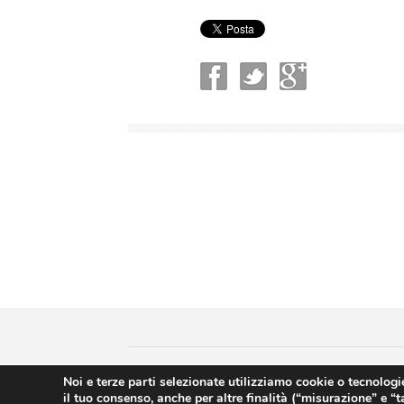
Copyright © 2018 Casa di Cura Villa del Sole |
Noi e terze parti selezionate utilizziamo cookie o tecnologie
il tuo consenso, anche per altre finalità (“misurazione” e “
Hyppocratica S.P.A. - Casa Di Cura Villa Del So