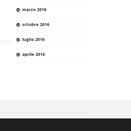
marzo 2018
ottobre 2016
luglio 2016
aprile 2016
edits
550600654 - hyppocraticaspa@arubapec.it -