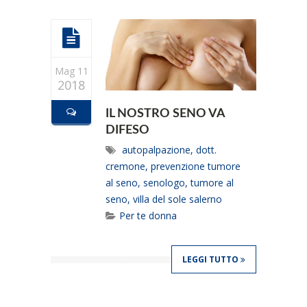
Mag 11
2018
IL NOSTRO SENO VA
DIFESO
autopalpazione
,
dott.
cremone
,
prevenzione tumore
al seno
,
senologo
,
tumore al
seno
,
villa del sole salerno
Per te donna
LEGGI TUTTO