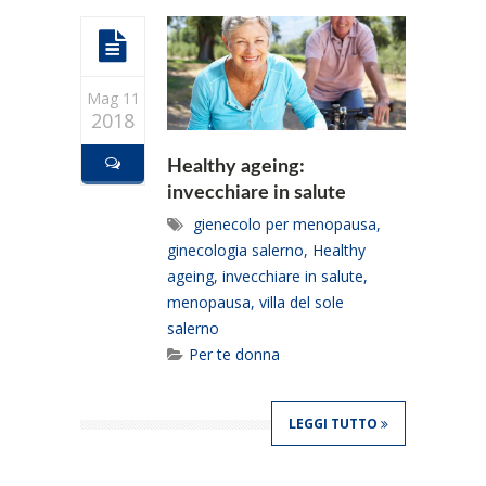
Mag 11
2018
Healthy ageing:
invecchiare in salute
gienecolo per menopausa
,
ginecologia salerno
,
Healthy
ageing
,
invecchiare in salute
,
menopausa
,
villa del sole
salerno
Per te donna
LEGGI TUTTO