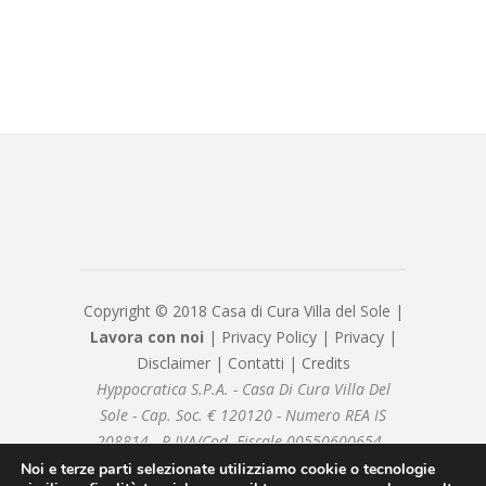
Copyright © 2018 Casa di Cura Villa del Sole |
Lavora con noi
|
Privacy Policy
|
Privacy
|
Disclaimer
|
Contatti
|
Credits
Hyppocratica S.P.A. - Casa Di Cura Villa Del
Sole - Cap. Soc. € 120120 - Numero REA IS
208814 - P.IVA/Cod. Fiscale 00550600654 -
hyppocraticaspa@arubapec.it - Sottoposto alla
Noi e terze parti selezionate utilizziamo cookie o tecnologie