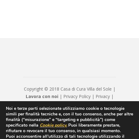
Copyright © 2018 Casa di Cura Villa del Sole |
Lavora con noi
|
Privacy Policy
|
Privacy
|
Disclaimer
|
Contatti
|
Credits
Noi e terze parti selezionate utilizziamo cookie o tecnologie
Hyppocratica S.P.A. - Casa Di Cura Villa Del
simili per finalità tecniche e, con il tuo consenso, anche per altre
Sole - Cap. Soc. € 120120 - Numero REA IS
finalità (“misurazione” e “targeting e pubblicità”) come
specificato nella
Cookie policy
.
Puoi liberamente prestare,
208814 - P.IVA/Cod. Fiscale 00550600654 -
rifiutare o revocare il tuo consenso, in qualsiasi momento.
hyppocraticaspa@arubapec.it - Sottoposto alla
Puoi acconsentire all’utilizzo di tali tecnologie utilizzando il