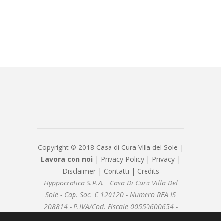
Copyright © 2018 Casa di Cura Villa del Sole |
Lavora con noi
|
Privacy Policy
|
Privacy
|
Disclaimer
|
Contatti
|
Credits
Hyppocratica S.P.A. - Casa Di Cura Villa Del
Sole - Cap. Soc. € 120120 - Numero REA IS
208814 - P.IVA/Cod. Fiscale 00550600654 -
hyppocraticaspa@arubapec.it - Sottoposto alla