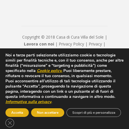
Copyright © 2018 Casa di Cura Villa del Sole |
Lavora con noi
|
Privacy Policy
|
Privacy
|
Disclaimer
|
Contatti
|
Credits
Noi e terze parti selezionate utilizziamo cookie o tecnologie
Hyppocratica S.P.A. - Casa Di Cura Villa Del
simili per finalità tecniche e, con il tuo consenso, anche per altre
Sole - Cap. Soc. € 120120 - Numero REA IS
finalità (“misurazione” e “targeting e pubblicità”) come
specificato nella
Cookie policy
.
Puoi liberamente prestare,
208814 - P.IVA/Cod. Fiscale 00550600654 -
rifiutare o revocare il tuo consenso, in qualsiasi momento.
hyppocraticaspa@arubapec.it - Sottoposto alla
Puoi acconsentire all’utilizzo di tali tecnologie utilizzando il
direzione e coordinamento di ICM Istituto
pulsante “Accetta”, proseguendo la navigazione di questa
pagina, interagendo con un link o un pulsante al di fuori di
Clinico Mediterraneo SpA
questa informativa o continuando a navigare in altro modo.
Informativa sulla privacy
.
Accetta
Non accettare
Scopri di più e personalizza
CLOSE GDPR COOKIE BANNER