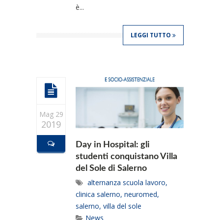
è...
LEGGI TUTTO
Mag 29
2019
Day in Hospital: gli
studenti conquistano Villa
del Sole di Salerno
alternanza scuola lavoro
,
clinica salerno
,
neuromed
,
salerno
,
villa del sole
News