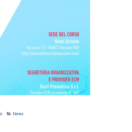
no
News