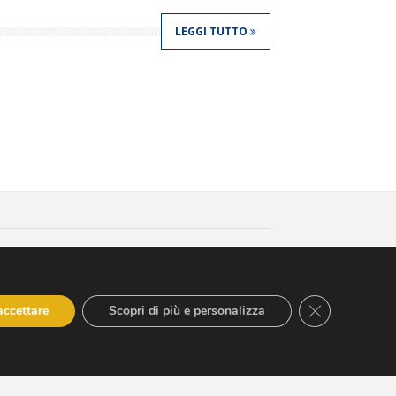
LEGGI TUTTO
edits
550600654 - hyppocraticaspa@arubapec.it -
CLOSE GDPR
accettare
Scopri di più e personalizza