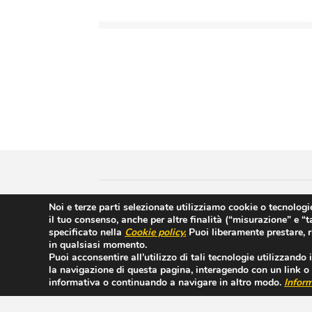
Copyright © 2018 Casa di Cura Villa del Sole |
Noi e terze parti selezionate utilizziamo cookie o tecnologie
il tuo consenso, anche per altre finalità (“misurazione” e “
Hyppocratica S.P.A. - Casa Di Cura Villa Del So
specificato nella
Cookie policy
.
Puoi liberamente prestare, r
Sottoposto alla direzione e coordinamento di IC
in qualsiasi momento.
Puoi acconsentire all’utilizzo di tali tecnologie utilizzando
la navigazione di questa pagina, interagendo con un link o 
informativa o continuando a navigare in altro modo.
Inform