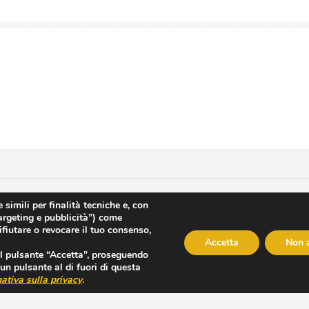
Lavora con noi
|
Privacy Policy
|
Privacy
|
Disclaimer
|
Contatti
|
Cr
 simili per finalità tecniche e, con
targeting e pubblicità”) come
le - Cap. Soc. € 120120 - Numero REA IS 208814 - P.IVA/Cod. Fiscale 00
ifiutare o revocare il tuo consenso,
M Istituto Clinico Mediterraneo SpA
Accetta
Non 
 il pulsante “Accetta”, proseguendo
un pulsante al di fuori di questa
ativa sulla privacy
.