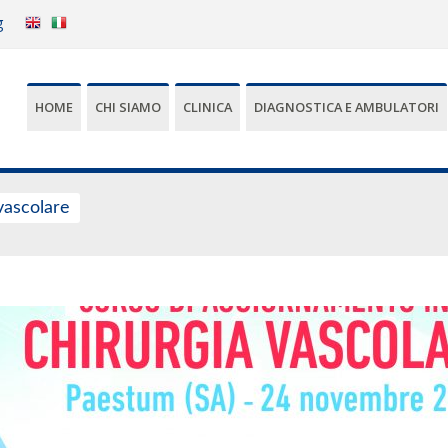
g
HOME
CHI SIAMO
CLINICA
DIAGNOSTICA E AMBULATORI
vascolare