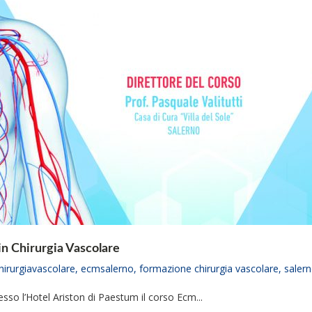
 Chirurgia Vascolare
irurgiavascolare
,
ecmsalerno
,
formazione chirurgia vascolare
,
saler
sso l’Hotel Ariston di Paestum il corso Ecm...